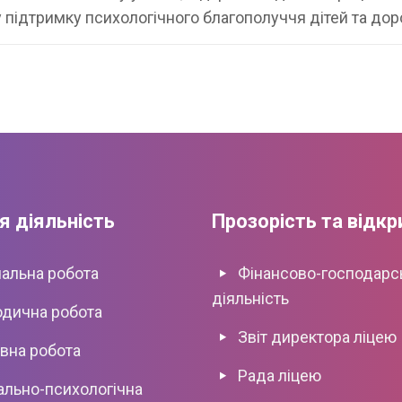
підтримку психологічного благополуччя дітей та до
я діяльність
Прозорість та відкр
альна робота
Фінансово-господарс
діяльність
дична робота
Звіт директора ліцею
вна роботa
Рада ліцею
ально-психологічна