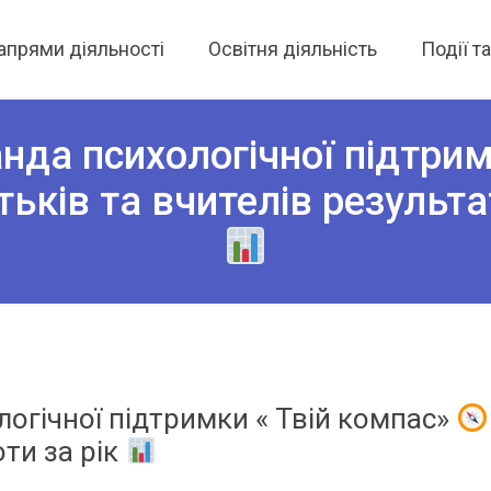
апрями діяльності
Освітня діяльність
Події т
нда психологічної підтрим
ьків та вчителів результат
логічної підтримки « Твій компас»
оти за рік