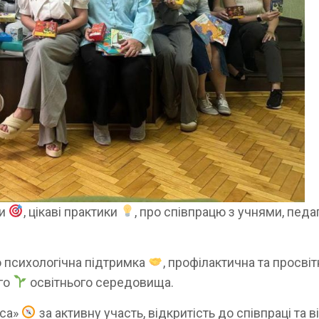
ди
, цікаві практики
, про співпрацю з учнями, педа
 психологічна підтримка
, профілактична та просві
го
освітнього середовища.
аса»
за активну участь, відкритість до співпраці та в