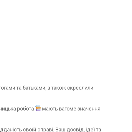
гогами та батьками, а також окреслили
тницька робота
мають вагоме значення
ідданість своїй справі. Ваш досвід, ідеї та