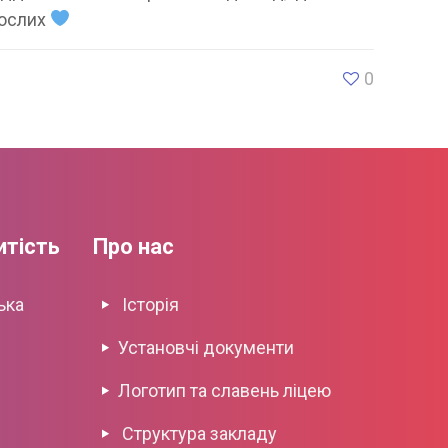
рослих
0
итість
Про нас
ька
Історія
Установчі документи
Логотип та славень ліцею
Структура закладу