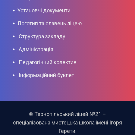
Установчі документи
Логотип та славень ліцею
Структура закладу
Адміністрація
Педагогічний колектив
Інформаційний буклет
© Тернопільський ліцей №21 –
спеціалізована мистецька школа імені Ігоря
Герети.