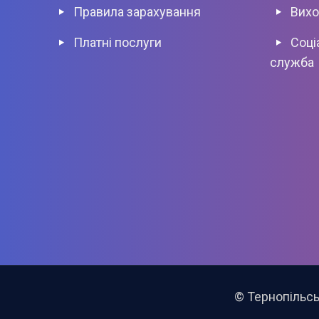
Правила зарахування
Вихо
Платні послуги
Соці
служба
© Тернопільсь