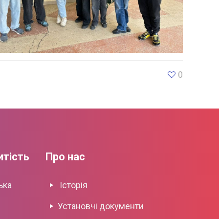
0
итість
Про нас
ька
Історія
Установчі документи