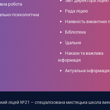
Звіт директора ліцею
вна роботa
Рада ліцею
ально-психологічна
Наявніcть вакантних 
Бібліотека
Їдальня
Накази та важлива
інформація
Актуальна інформація
кий ліцей №21 – спеціалізована мистецька школа імені