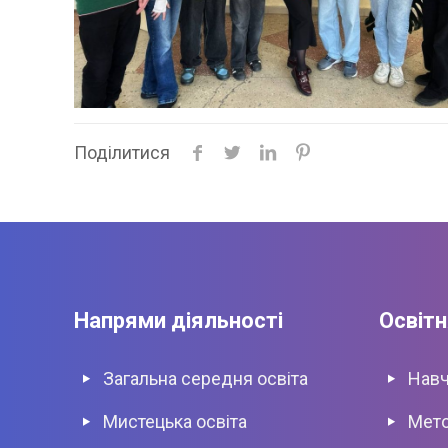
Поділитися
Напрями діяльності
Освітн
Загальна середня освіта
Навч
Мистецька освіта
Мето