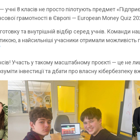
 учні 8 класів не просто пілотують предмет «Підприє
сової грамотності в Європі — European Money Quiz 20
дготовку та внутрішній відбір серед учнів. Команди 
атикою, а найсильніші учасники отримали можливість
в! Участь у такому масштабному проєкті — це не лише
зуміти інвестиції та дбати про власну кібербезпеку в