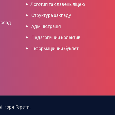
Логотип та славень ліцею
Структура закладу
посад
Адміністрація
Педагогічний колектив
Інформаційний буклет
 Ігоря Герети.