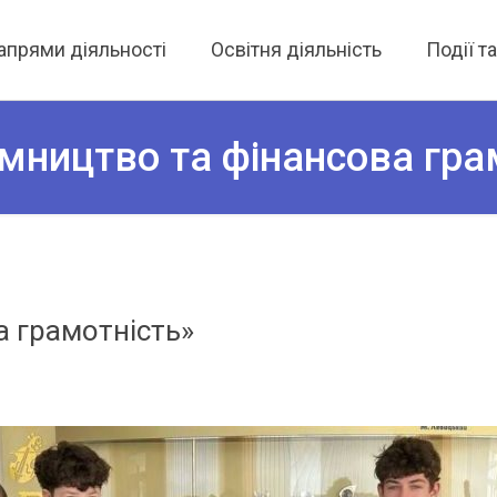
апрями діяльності
Освітня діяльність
Події т
мництво та фінансова гра
а грамотність»